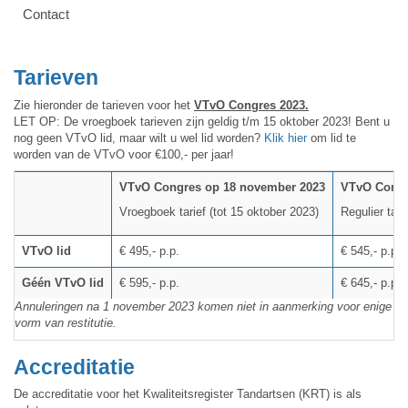
Contact
Tarieven
Zie hieronder de tarieven voor het
VTvO Congres 2023.
LET OP: De vroegboek tarieven zijn geldig t/m 15 oktober 2023! Bent u
nog geen VTvO lid, maar wilt u wel lid worden?
Klik hier
om lid te
worden van de VTvO voor €100,- per jaar!
VTvO Congres op 18 november 2023
VTvO Congr
Vroegboek tarief (tot 15 oktober 2023)
Regulier tari
VTvO lid
€ 495,- p.p.
€ 545,- p.p.
Géén VTvO lid
€ 595,- p.p.
€ 645,- p.p.
Annuleringen na 1 november 2023 komen niet in aanmerking voor enige
vorm van restitutie.
Accreditatie
De accreditatie voor het Kwaliteitsregister Tandartsen (KRT) is als